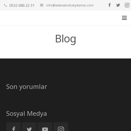
0532 686 22 31
info@adanakoltukyikama.com
Ana Sayfa
Blog
Hakkımızda
Hizmetlerimiz
Fiyat Teklifi Al
Blog
Son yorumlar
Yorumlar
İletişim
Sosyal Medya